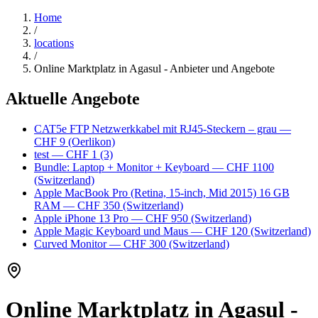
Home
/
locations
/
Online Marktplatz in Agasul - Anbieter und Angebote
Aktuelle Angebote
CAT5e FTP Netzwerkkabel mit RJ45-Steckern – grau
—
CHF 9
(Oerlikon)
test
— CHF 1
(3)
Bundle: Laptop + Monitor + Keyboard
— CHF 1100
(Switzerland)
Apple MacBook Pro (Retina, 15-inch, Mid 2015) 16 GB
RAM
— CHF 350
(Switzerland)
Apple iPhone 13 Pro
— CHF 950
(Switzerland)
Apple Magic Keyboard und Maus
— CHF 120
(Switzerland)
Curved Monitor
— CHF 300
(Switzerland)
Online Marktplatz in Agasul -