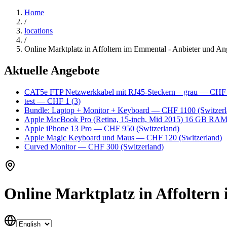
Home
/
locations
/
Online Marktplatz in Affoltern im Emmental - Anbieter und An
Aktuelle Angebote
CAT5e FTP Netzwerkkabel mit RJ45-Steckern – grau
— CHF
test
— CHF 1
(3)
Bundle: Laptop + Monitor + Keyboard
— CHF 1100
(Switzerl
Apple MacBook Pro (Retina, 15-inch, Mid 2015) 16 GB RA
Apple iPhone 13 Pro
— CHF 950
(Switzerland)
Apple Magic Keyboard und Maus
— CHF 120
(Switzerland)
Curved Monitor
— CHF 300
(Switzerland)
Online Marktplatz in Affoltern