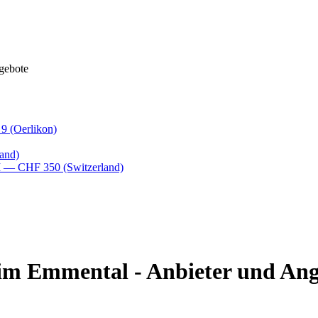
gebote
 9
(Oerlikon)
and)
M
— CHF 350
(Switzerland)
 im Emmental - Anbieter und An